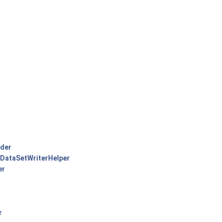
der
DataSetWriterHelper
er
r