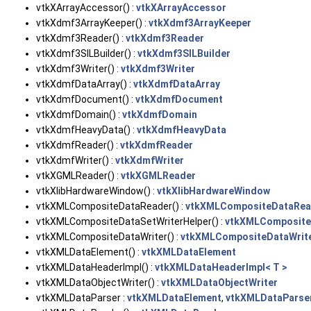
vtkXArrayAccessor() :
vtkXArrayAccessor
vtkXdmf3ArrayKeeper() :
vtkXdmf3ArrayKeeper
vtkXdmf3Reader() :
vtkXdmf3Reader
vtkXdmf3SILBuilder() :
vtkXdmf3SILBuilder
vtkXdmf3Writer() :
vtkXdmf3Writer
vtkXdmfDataArray() :
vtkXdmfDataArray
vtkXdmfDocument() :
vtkXdmfDocument
vtkXdmfDomain() :
vtkXdmfDomain
vtkXdmfHeavyData() :
vtkXdmfHeavyData
vtkXdmfReader() :
vtkXdmfReader
vtkXdmfWriter() :
vtkXdmfWriter
vtkXGMLReader() :
vtkXGMLReader
vtkXlibHardwareWindow() :
vtkXlibHardwareWindow
vtkXMLCompositeDataReader() :
vtkXMLCompositeDataRea
vtkXMLCompositeDataSetWriterHelper() :
vtkXMLComposite
vtkXMLCompositeDataWriter() :
vtkXMLCompositeDataWrit
vtkXMLDataElement() :
vtkXMLDataElement
vtkXMLDataHeaderImpl() :
vtkXMLDataHeaderImpl< T >
vtkXMLDataObjectWriter() :
vtkXMLDataObjectWriter
vtkXMLDataParser :
vtkXMLDataElement
,
vtkXMLDataParse