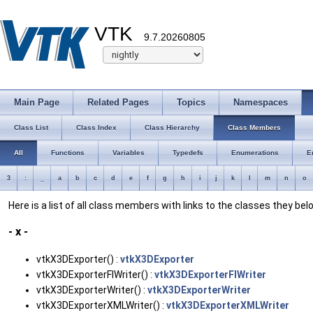
VTK
9.7.20260805
Main Page
Related Pages
Topics
Namespaces
Class List
Class Index
Class Hierarchy
Class Members
All
Functions
Variables
Typedefs
Enumerations
E
3
:
_
a
b
c
d
e
f
g
h
i
j
k
l
m
n
o
Here is a list of all class members with links to the classes they bel
- x -
vtkX3DExporter() :
vtkX3DExporter
vtkX3DExporterFIWriter() :
vtkX3DExporterFIWriter
vtkX3DExporterWriter() :
vtkX3DExporterWriter
vtkX3DExporterXMLWriter() :
vtkX3DExporterXMLWriter