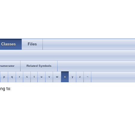
Classes
Files
numerator
Related Symbols
p
q
r
s
t
u
v
w
x
y
z
~
ong to: